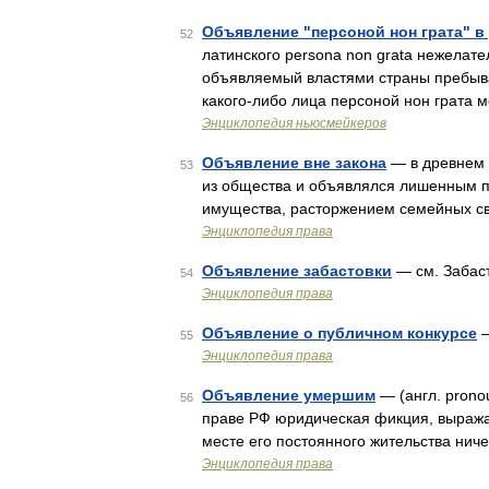
Объявление "персоной нон грата" в
52
латинского persona non grata нежелате
объявляемый властями страны пребыв
какого‑либо лица персоной нон грата 
Энциклопедия ньюсмейкеров
Объявление вне закона
— в древнем п
53
из общества и объявлялся лишенным по
имущества, расторжением семейных св
Энциклопедия права
Объявление забастовки
— см. Забас
54
Энциклопедия права
Объявление о публичном конкурсе
—
55
Энциклопедия права
Объявление умершим
— (англ. pronou
56
праве РФ юридическая фикция, выража
месте его постоянного жительства ниче
Энциклопедия права