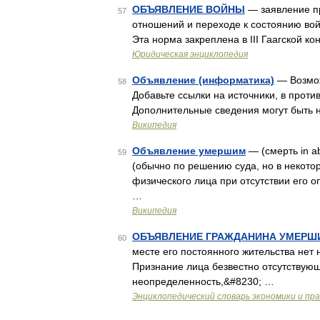
ОБЪЯВЛЕНИЕ ВОЙНЫ
— заявление пр
57
отношений и переходе к состоянию вой
Эта норма закреплена в III Гаагской к
Юридическая энциклопедия
Объявление (информатика)
— Возмож
58
Добавьте ссылки на источники, в прот
Дополнительные сведения могут быть н
Википедия
Объявление умершим
— (смерть in a
59
(обычно по решению суда, но в некотор
физического лица при отсутствии его 
…
Википедия
ОБЪЯВЛЕНИЕ ГРАЖДАНИНА УМЕРШ
60
месте его постоянного жительства нет 
Признание лица безвестно отсутствую
неопределенность,&#8230; …
Энциклопедический словарь экономики и пр