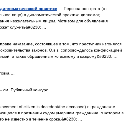
 дипломатической практике
— Персона нон грата (от
льное лицо) в дипломатической практике дипломат,
ания нежелательным лицом. Мотивом для объявления
может служить&#8230; …
раве наказание, состоявшее в том, что преступник изгонялся
кровительства законов. О.в.з. сопровождалось конфискацией
язей, а также обращенным ко всякому и каждому&#8230; …
товка …
 см. Публичный конкурс …
ncement of citizen is decedent/the deceased) в гражданском
ющаяся в признании судом умершим гражданина, о котором в
го не известно в течение срока,&#8230; …