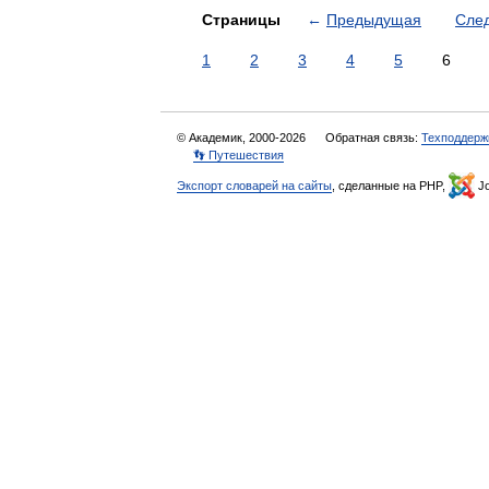
Страницы
←
Предыдущая
Сле
1
2
3
4
5
6
© Академик, 2000-2026
Обратная связь:
Техподдерж
👣 Путешествия
Экспорт словарей на сайты
, сделанные на PHP,
Jo