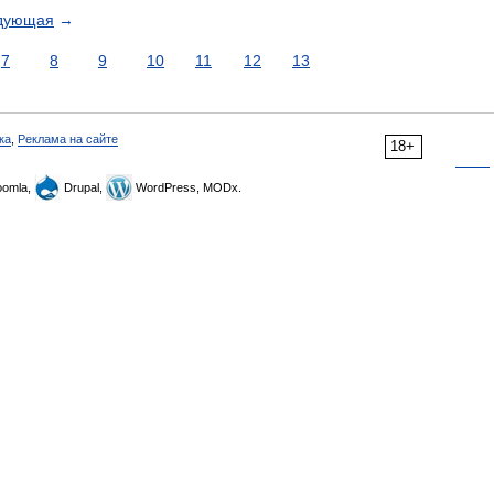
дующая
→
7
8
9
10
11
12
13
ка
,
Реклама на сайте
18+
omla,
Drupal,
WordPress, MODx.