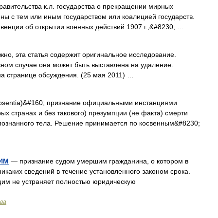
авительства к.л. государства о прекращении мирных
ны с тем или иным государством или коалицией государств.
онвенции об открытии военных действий 1907 г.,&#8230; …
но, эта статья содержит оригинальное исследование.
ивном случае она может быть выставлена на удаление.
а странице обсуждения. (25 мая 2011) …
bsentia)&#160; признание официальными инстанциями
ых странах и без такового) презумпции (не факта) смерти
опознанного тела. Решение принимается по косвенным&#8230;
ИМ
— признание судом умершим гражданина, о котором в
никаких сведений в течение установленного законом срока.
щим не устраняет полностью юридическую
ава