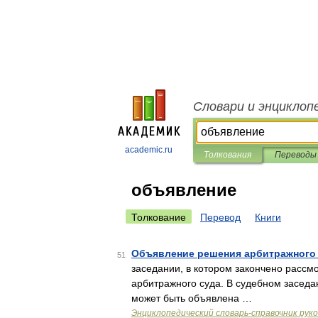
Словари и энциклоп
academic.ru
Толкования
Переводы
объявление
Толкование
Перевод
Книги
Объявление решения арбитражного
51
заседании, в котором закончено рассм
арбитражного суда. В судебном заседа
может быть объявлена …
Энциклопедический словарь-справочник рук